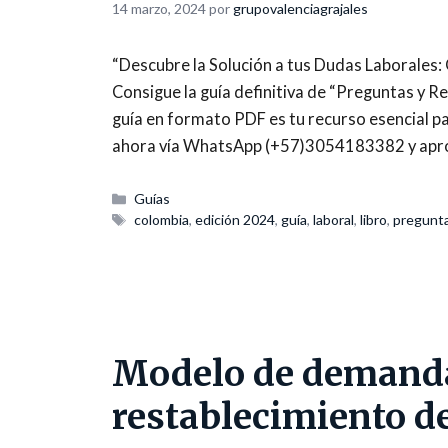
14 marzo, 2024
por
grupovalenciagrajales
“Descubre la Solución a tus Dudas Laborales:
Consigue la guía definitiva de “Preguntas y R
guía en formato PDF es tu recurso esencial p
ahora vía WhatsApp (+57)3054183382 y apro
Categorías
Guías
Etiquetas
colombia
,
edición 2024
,
guía
,
laboral
,
libro
,
pregunta
Modelo de demanda
restablecimiento de