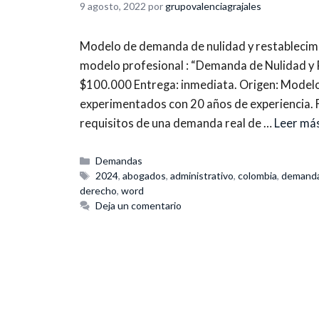
9 agosto, 2022
por
grupovalenciagrajales
Modelo de demanda de nulidad y restablecimi
modelo profesional : “Demanda de Nulidad y 
$100.000 Entrega: inmediata. Origen: Modelo
experimentados con 20 años de experiencia. 
requisitos de una demanda real de …
Leer má
Categorías
Demandas
Etiquetas
2024
,
abogados
,
administrativo
,
colombia
,
demand
derecho
,
word
Deja un comentario