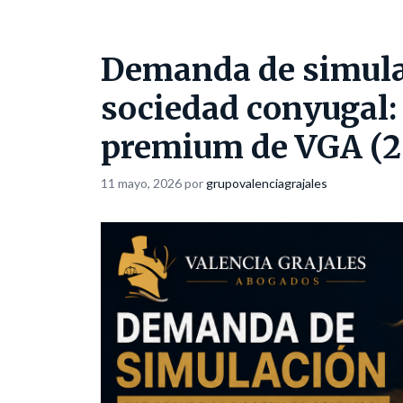
Demanda de simulac
sociedad conyugal:
premium de VGA (2
11 mayo, 2026
por
grupovalenciagrajales