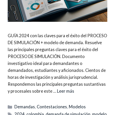
GUÍA 2024 con las claves para el éxito del PROCESO
DE SIMULACIÓN + modelo de demanda. Resuelve
las principales preguntas claves para el éxito del
PROCESO DE SIMULACIÓN. Documento
investigativo ideal para demandantes o
demandados, estudiantes y aficionados. Cientos de
horas de investigación y análisis jurisprudencial.
Respondemos las principales preguntas sustantivas
y procesales sobre este …
Leer más
Categorías
Demandas
,
Contestaciones
,
Modelos
Etiquetas
2024
,
colombia
,
demanda de simulación
,
modelo