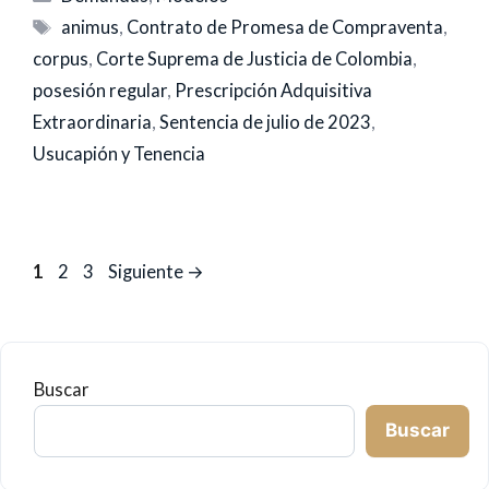
Etiquetas
animus
,
Contrato de Promesa de Compraventa
,
corpus
,
Corte Suprema de Justicia de Colombia
,
posesión regular
,
Prescripción Adquisitiva
Extraordinaria
,
Sentencia de julio de 2023
,
Usucapión y Tenencia
Página
Página
Página
1
2
3
Siguiente
→
Buscar
Buscar