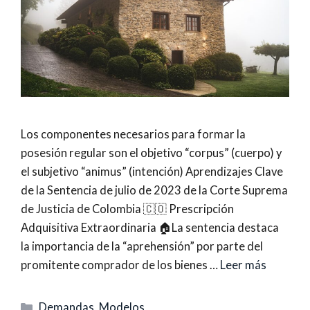
Los componentes necesarios para formar la
posesión regular son el objetivo “corpus” (cuerpo) y
el subjetivo “animus” (intención) Aprendizajes Clave
de la Sentencia de julio de 2023 de la Corte Suprema
de Justicia de Colombia 🇨🇴 Prescripción
Adquisitiva Extraordinaria 🏠La sentencia destaca
la importancia de la “aprehensión” por parte del
promitente comprador de los bienes …
Leer más
Categorías
Demandas
,
Modelos