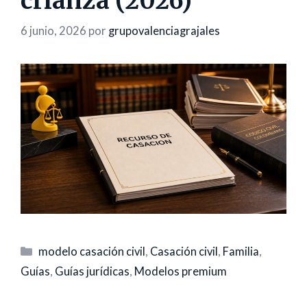
crianza (2026)
6 junio, 2026
por
grupovalenciagrajales
Categorías
modelo casación civil
,
Casación civil
,
Familia
,
Guías
,
Guías jurídicas
,
Modelos premium